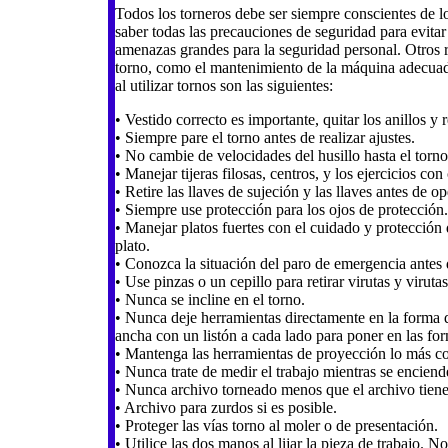
Todos los torneros debe ser siempre conscientes de l
saber todas las precauciones de seguridad para evitar
amenazas grandes para la seguridad personal. Otros 
torno, como el mantenimiento de la máquina adecuada
al utilizar tornos son las siguientes:
• Vestido correcto es importante, quitar los anillos y 
• Siempre pare el torno antes de realizar ajustes.
• No cambie de velocidades del husillo hasta el torn
• Manejar tijeras filosas, centros, y los ejercicios con
• Retire las llaves de sujeción y las llaves antes de op
• Siempre use protección para los ojos de protección.
• Manejar platos fuertes con el cuidado y protección
plato.
• Conozca la situación del paro de emergencia antes d
• Use pinzas o un cepillo para retirar virutas y virut
• Nunca se incline en el torno.
• Nunca deje herramientas directamente en la forma de
ancha con un listón a cada lado para poner en las fo
• Mantenga las herramientas de proyección lo más co
• Nunca trate de medir el trabajo mientras se enciend
• Nunca archivo torneado menos que el archivo tien
• Archivo para zurdos si es posible.
• Proteger las vías torno al moler o de presentación.
• Utilice las dos manos al lijar la pieza de trabajo. N