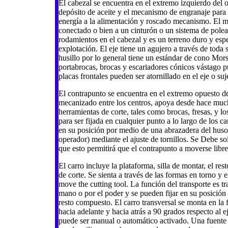
El cabezal se encuentra en el extremo izquierdo del o
depósito de aceite y el mecanismo de engranaje para l
energía a la alimentación y roscado mecanismo. El m
conectado o bien a un cinturón o un sistema de polea
rodamientos en el cabezal y es un terreno duro y espe
explotación. El eje tiene un agujero a través de toda 
husillo por lo general tiene un estándar de cono Mors
portabrocas, brocas y escariadores cónicos vástago pu
placas frontales pueden ser atornillado en el eje o suje
El contrapunto se encuentra en el extremo opuesto del
mecanizado entre los centros, apoya desde hace mucho
herramientas de corte, tales como brocas, fresas, y lo
para ser fijada en cualquier punto a lo largo de los 
en su posición por medio de una abrazadera del huso.
operador) mediante el ajuste de tornillos. Se Debe sol
que esto permitirá que el contrapunto a moverse librem
El carro incluye la plataforma, silla de montar, el re
de corte. Se sienta a través de las formas en torno y 
move the cutting tool. La función del transporte es t
mano o por el poder y se pueden fijar en su posición c
resto compuesto. El carro transversal se monta en la 
hacia adelante y hacia atrás a 90 grados respecto al eje
puede ser manual o automático activado. Una fuente re