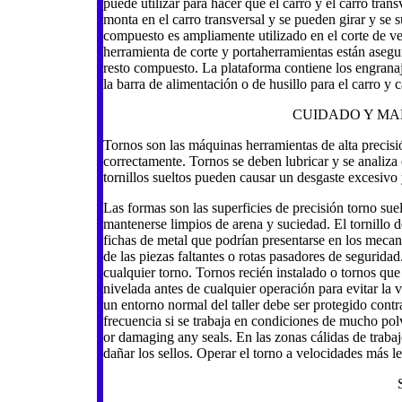
puede utilizar para hacer que el carro y el carro trans
monta en el carro transversal y se pueden girar y se s
compuesto es ampliamente utilizado en el corte de ve
herramienta de corte y portaherramientas están asegu
resto compuesto. La plataforma contiene los engrana
la barra de alimentación o de husillo para el carro y c
CUIDADO Y MA
Tornos son las máquinas herramientas de alta precisi
correctamente. Tornos se deben lubricar y se analiza 
tornillos sueltos pueden causar un desgaste excesivo 
Las formas son las superficies de precisión torno su
mantenerse limpios de arena y suciedad. El tornillo d
fichas de metal que podrían presentarse en los meca
de las piezas faltantes o rotas pasadores de seguridad
cualquier torno. Tornos recién instalado o tornos qu
nivelada antes de cualquier operación para evitar la 
un entorno normal del taller debe ser protegido contr
frecuencia si se trabaja en condiciones de mucho pol
or damaging any seals. En las zonas cálidas de trabaj
dañar los sellos. Operar el torno a velocidades más l