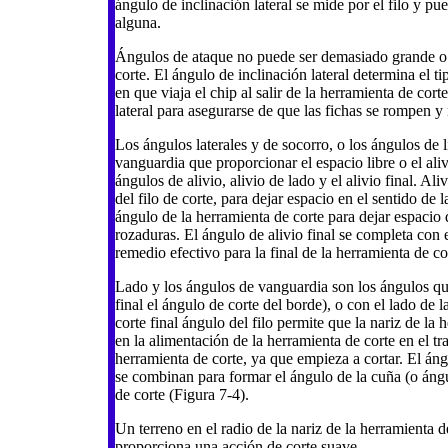
ángulo de inclinación lateral se mide por el filo y pu
alguna.
Ángulos de ataque no puede ser demasiado grande o el
corte. El ángulo de inclinación lateral determina el ti
en que viaja el chip al salir de la herramienta de co
lateral para asegurarse de que las fichas se rompen y
Los ángulos laterales y de socorro, o los ángulos de 
vanguardia que proporcionar el espacio libre o el ali
ángulos de alivio, alivio de lado y el alivio final. Al
del filo de corte, para dejar espacio en el sentido de 
ángulo de la herramienta de corte para dejar espacio 
rozaduras. El ángulo de alivio final se completa con
remedio efectivo para la final de la herramienta de co
Lado y los ángulos de vanguardia son los ángulos que
final el ángulo de corte del borde), o con el lado de 
corte final ángulo del filo permite que la nariz de la
en la alimentación de la herramienta de corte en el tra
herramienta de corte, ya que empieza a cortar. El ángu
se combinan para formar el ángulo de la cuña (o ángul
de corte (Figura 7-4).
Un terreno en el radio de la nariz de la herramienta d
proporciona una acción de corte suave.